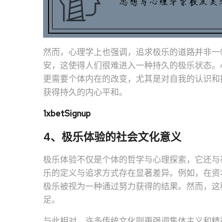
然而，心理学上也强调，追求极乐的道路并非一
安，这使得人们很难进入一种持久的极乐状态。
更需要个体内在的改变，尤其是对自我的认识和
获得持久的内心平和。
1xbetSignup
4、极乐体验的社会文化意义
极乐体验不仅是个体的哲学与心理探索，它还与
乐的定义与追求方式存在显著差异。例如，在资
极乐被视为一种通过努力获得的结果。然而，这
足。
与此相对，许多传统文化则更强调集体主义和精