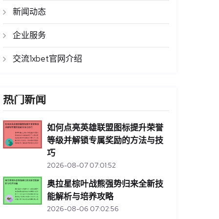
新闻动态
企业服务
交流1xbet官网介绍
热门新闻
如何点亮英雄联盟图标提升荣誉
等级并解锁专属奖励的方法与技
巧
2026-08-07 07:01:52
奥拉星棕叶战熊强势归来全新技
能解析与培养攻略
2026-08-06 07:02:56