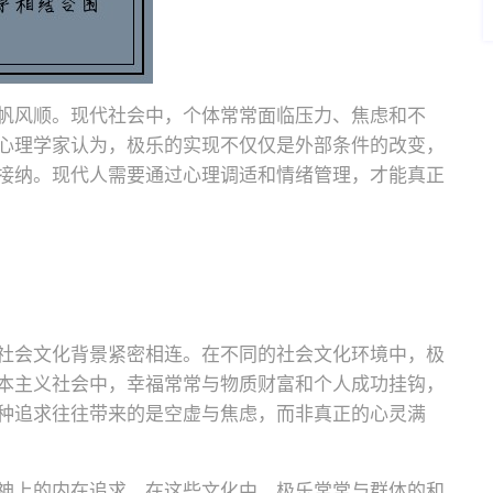
帆风顺。现代社会中，个体常常面临压力、焦虑和不
心理学家认为，极乐的实现不仅仅是外部条件的改变，
接纳。现代人需要通过心理调适和情绪管理，才能真正
社会文化背景紧密相连。在不同的社会文化环境中，极
本主义社会中，幸福常常与物质财富和个人成功挂钩，
种追求往往带来的是空虚与焦虑，而非真正的心灵满
神上的内在追求。在这些文化中，极乐常常与群体的和