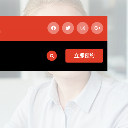
d.
立即预约