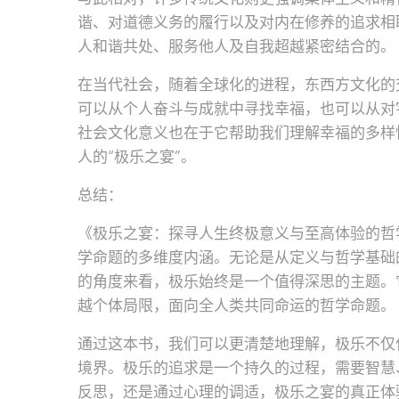
谐、对道德义务的履行以及对内在修养的追求相
人和谐共处、服务他人及自我超越紧密结合的。
在当代社会，随着全球化的进程，东西方文化的
可以从个人奋斗与成就中寻找幸福，也可以从对
社会文化意义也在于它帮助我们理解幸福的多样
人的“极乐之宴”。
总结：
《极乐之宴：探寻人生终极意义与至高体验的哲
学命题的多维度内涵。无论是从定义与哲学基础
的角度来看，极乐始终是一个值得深思的主题。
越个体局限，面向全人类共同命运的哲学命题。
通过这本书，我们可以更清楚地理解，极乐不仅
境界。极乐的追求是一个持久的过程，需要智慧
反思，还是通过心理的调适，极乐之宴的真正体