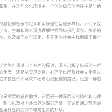
联系。在这些文化环境中，个体的极乐体验往往是与他
交融使得极乐的定义和实现途径呈现多样化。人们不仅
宇宙、生命和他人深度理解中找到极乐的源泉。极乐的
性，以及如何在全球化、多元化的社会中找到属于每个
学之旅》通过四个方面的探讨，深入剖析了极乐这一哲
的角度，还是从实现途径、心理学维度及社会文化意义
它不仅是个人寻求幸福与心灵超越的路径，也是一种超
仅是短暂的感官愉悦，它更是一种深层次的精神和心理
、耐心以及对内外世界的深刻理解。无论是通过哲学的
验始终是内心的平和与生命的升华。