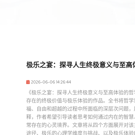
极乐之宴：探寻人生终极意义与至高
2026-06-06 14:26:44
《极乐之宴：探寻人生终极意义与至高体验的哲
存在的终极价值与极乐体验的作品。全书将哲学
福、自由和超越的过程中所面临的深层次问题，
释，作者希望引导读者思考如何通过内在的智慧
常存在的心灵境界。文章将从四个方面展开对该
途径、极乐的心理学维度与挑战、以及极乐体验