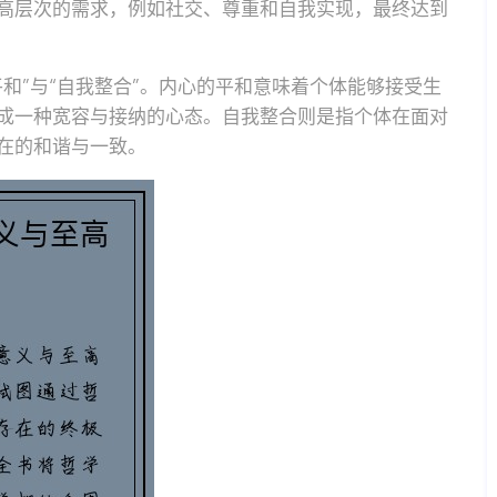
高层次的需求，例如社交、尊重和自我实现，最终达到
和”与“自我整合”。内心的平和意味着个体能够接受生
成一种宽容与接纳的心态。自我整合则是指个体在面对
在的和谐与一致。