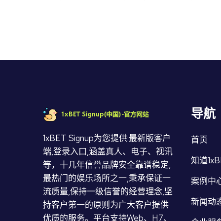
导航
1xBET Signup为您提供:最新版客户
首页
端,登录入口,涵盖真人、电子、视讯
知道1xBE
等，十几年信誉品牌安全靠谱稳定,
最热门的娱乐场所之一,秉承保证一
案例中
流质量,保持一级信誉的经营理念,坚
新闻动
持客户第一的原则为广大客户提供
优质的服务。平台支持Web、H7、